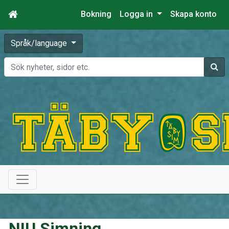
Bokning
Logga in
Skapa konto
Språk/language
Sök
NIU Simning