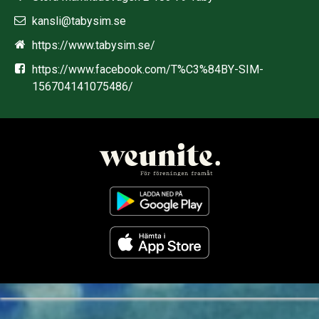
kansli@tabysim.se
https://www.tabysim.se/
https://www.facebook.com/T%C3%84BY-SIM-
156704141075486/