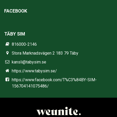
FACEBOOK
TÄBY SIM
816000-2146
Stora Marknadsvägen 2 183 79 Täby
kansli@tabysim.se
https://www.tabysim.se/
https://www.facebook.com/T%C3%84BY-SIM-
156704141075486/