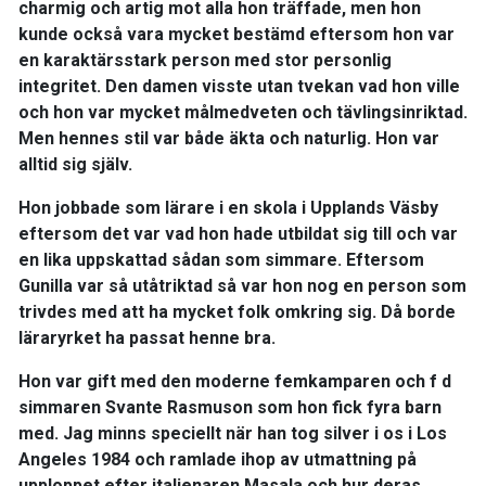
charmig och artig mot alla hon träffade, men hon
kunde också vara mycket bestämd eftersom hon var
en karaktärsstark person med stor personlig
integritet. Den damen visste utan tvekan vad hon ville
och hon var mycket målmedveten och tävlingsinriktad.
Men hennes stil var både äkta och naturlig. Hon var
alltid sig själv.
Hon jobbade som lärare i en skola i Upplands Väsby
eftersom det var vad hon hade utbildat sig till och var
en lika uppskattad sådan som simmare. Eftersom
Gunilla var så utåtriktad så var hon nog en person som
trivdes med att ha mycket folk omkring sig. Då borde
läraryrket ha passat henne bra.
Hon var gift med den moderne femkamparen och f d
simmaren Svante Rasmuson som hon fick fyra barn
med. Jag minns speciellt när han tog silver i os i Los
Angeles 1984 och ramlade ihop av utmattning på
upploppet efter italienaren Masala och hur deras