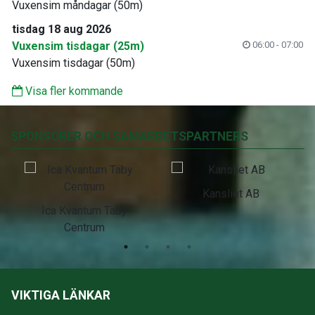
Vuxensim måndagar (50m)
tisdag 18 aug 2026
Vuxensim tisdagar (25m)
06:00 - 07:00
Vuxensim tisdagar (50m)
Visa fler kommande
SPONSORER OCH SAMARBETSPARTNERS
Kansliet AB
Ica Kvantum Täby
Centrum
VIKTIGA LÄNKAR