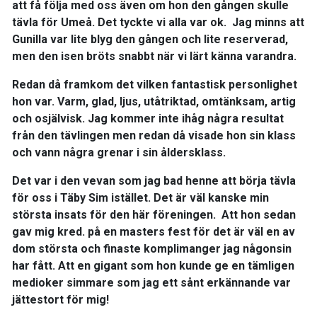
att få följa med oss även om hon den gången skulle
tävla för Umeå. Det tyckte vi alla var ok. Jag minns att
Gunilla var lite blyg den gången och lite reserverad,
men den isen bröts snabbt när vi lärt känna varandra.
Redan då framkom det vilken fantastisk personlighet
hon var. Varm, glad, ljus, utåtriktad, omtänksam, artig
och osjälvisk. Jag kommer inte ihåg några resultat
från den tävlingen men redan då visade hon sin klass
och vann några grenar i sin åldersklass.
Det var i den vevan som jag bad henne att börja tävla
för oss i Täby Sim istället. Det är väl kanske min
största insats för den här föreningen. Att hon sedan
gav mig kred. på en masters fest för det är väl en av
dom största och finaste komplimanger jag någonsin
har fått. Att en gigant som hon kunde ge en tämligen
medioker simmare som jag ett sånt erkännande var
jättestort för mig!