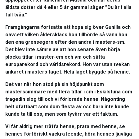
äldsta dotter då 4 eller 5 år gammal säger ”Du är i alla
fall tvåa.”
Framgångarna fortsatte att hopa sig över Gunilla och
oavsett vilken åldersklass hon tillhörde så vann hon
den ena grensegern efter den andra i masters-sm.
Det blev inte sämre av att hon senare även börja
plocka titlar i master-em och vm och sätta
europarekord och världsrekord. Hon var utan tvekan
ankaret i masters-laget. Hela laget byggde på henne.
Det var när hon stod på sin höjdpunkt som
masterssimmare med flera titlar i sm i Eskilstuna som
tragedin slog till och vi förlorade henne. Någonting
helt ofattbart som dom flesta av oss bara inte kunde
kunde ta till oss, men som tyvärr var ett faktum.
Vi får aldrig mer träffa henne, prata med henne, se
hennes förföriskt vackra leende, höra hennes ljuvliga