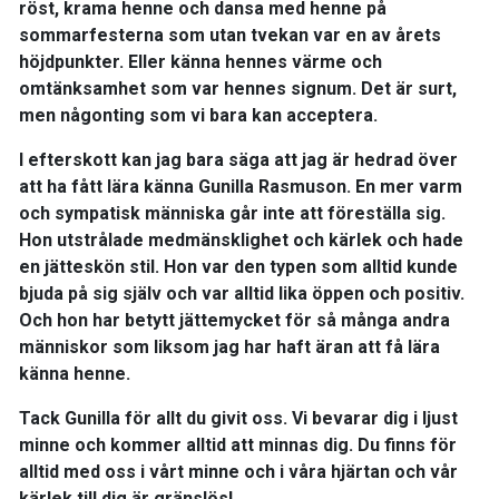
röst, krama henne och dansa med henne på
sommarfesterna som utan tvekan var en av årets
höjdpunkter. Eller känna hennes värme och
omtänksamhet som var hennes signum. Det är surt,
men någonting som vi bara kan acceptera.
I efterskott kan jag bara säga att jag är hedrad över
att ha fått lära känna Gunilla Rasmuson. En mer varm
och sympatisk människa går inte att föreställa sig.
Hon utstrålade medmänsklighet och kärlek och hade
en jätteskön stil. Hon var den typen som alltid kunde
bjuda på sig själv och var alltid lika öppen och positiv.
Och hon har betytt jättemycket för så många andra
människor som liksom jag har haft äran att få lära
känna henne.
Tack Gunilla för allt du givit oss. Vi bevarar dig i ljust
minne och kommer alltid att minnas dig. Du finns för
alltid med oss i vårt minne och i våra hjärtan och vår
kärlek till dig är gränslös!