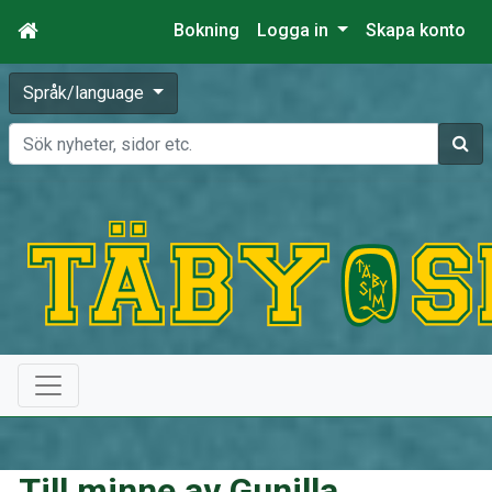
Bokning
Logga in
Skapa konto
Språk/language
Sök
Till minne av Gunilla