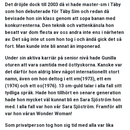
Det dröjde dock till 2003 då vi hade master-sm i Täby
som hon debuterade för Täby Sim och redan då
bevisade hon sin klass genom att sopa banan med
konkurrenterna. Den teknik och vattenkänsla hon
besatt var dom flesta av oss andra inte ens i närheten
av. Det såg inte ut som hon tog i och ändå gick det så
fort. Man kunde inte bli annat än imponerad.
Under sin aktiva karriär på senior nivå hade Gunilla
oturen att vara samtida med östtyskorna. Kanske var
det därför hon aldrig blev något internationellt stort
namn, även om hon deltog i ett vm(1973), ett em
(1974) och ett os(1976). 13 sm-guld talar i alla fall sitt
tydliga språk. Hade hon tillhört en senare generation
hade hon mycket väl kunnat bli en Sara Sjöström hon
med. I alla fall var hon vår Sara Sjöström. Framför allt
var hon våran Wonder Woman!
Som privatperson tog hon sig tid med alla var lika