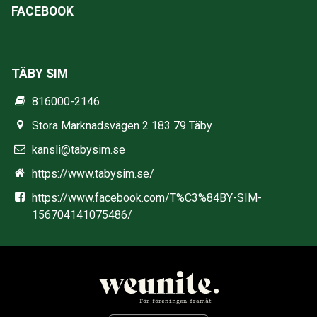
FACEBOOK
TÄBY SIM
816000-2146
Stora Marknadsvägen 2 183 79 Täby
kansli@tabysim.se
https://www.tabysim.se/
https://www.facebook.com/T%C3%84BY-SIM-
156704141075486/