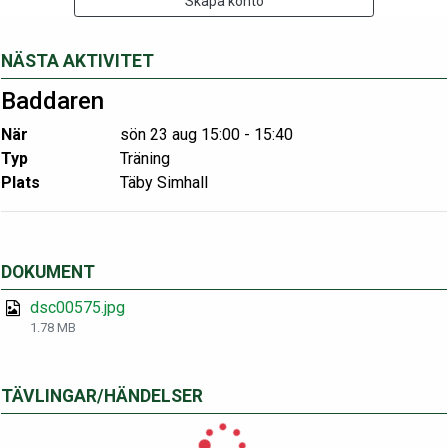
Skapa konto
NÄSTA AKTIVITET
Baddaren
När
sön 23 aug 15:00 - 15:40
Typ
Träning
Plats
Täby Simhall
DOKUMENT
dsc00575.jpg
1.78 MB
TÄVLINGAR/HÄNDELSER