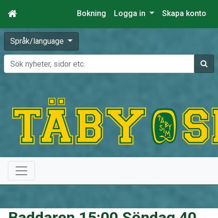
Bokning
Logga in
Skapa konto
Språk/language
Sök
Baddaren 15:00 Söndag 40