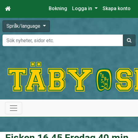
Bokning
Logga in
Skapa konto
Språk/language
Sök
Fisken 16.45 Fredag 40 min