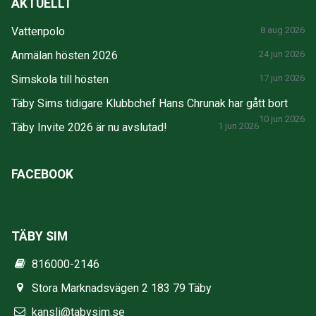
AKTUELLT
Vattenpolo
8 aug 2026
Anmälan hösten 2026
24 jun 2026
Simskola till hösten
17 jun 2026
Täby Sims tidigare Klubbchef Hans Chrunak har gått bort
10 jun 2026
Täby Invite 2026 är nu avslutad!
1 jun 2026
FACEBOOK
TÄBY SIM
816000-2146
Stora Marknadsvägen 2 183 79 Täby
kansli@tabysim.se