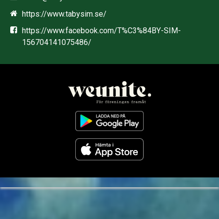
https://www.tabysim.se/
https://www.facebook.com/T%C3%84BY-SIM-
156704141075486/