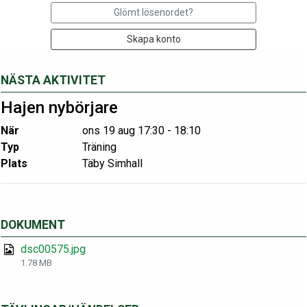
Glömt lösenordet?
Skapa konto
NÄSTA AKTIVITET
Hajen nybörjare
När
ons 19 aug 17:30 - 18:10
Typ
Träning
Plats
Täby Simhall
DOKUMENT
dsc00575.jpg
1.78 MB