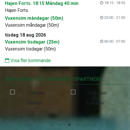
Hajen Forts. 18:15 Måndag 40 min
18:15 - 18:55
Hajen Forts.
Vuxensim måndagar (50m)
20:00 - 21:00
Vuxensim måndagar (50m)
tisdag 18 aug 2026
Vuxensim tisdagar (25m)
06:00 - 07:00
Vuxensim tisdagar (50m)
Visa fler kommande
SPONSORER OCH SAMARBETSPARTNERS
Stadium
Folkspel