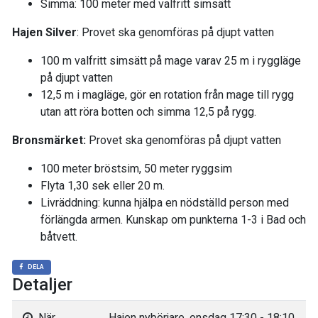
Simma: 100 meter med valfritt simsätt
Hajen Silver
: Provet ska genomföras på djupt vatten
100 m valfritt simsätt på mage varav 25 m i ryggläge
på djupt vatten
12,5 m i magläge, gör en rotation från mage till rygg
utan att röra botten och simma 12,5 på rygg.
Bronsmärket:
Provet ska genomföras på djupt vatten
100 meter bröstsim, 50 meter ryggsim
Flyta 1,30 sek eller 20 m.
Livräddning: kunna hjälpa en nödställd person med
förlängda armen. Kunskap om punkterna 1-3 i Bad och
båtvett.
DELA
Detaljer
När
Hajen nybörjare, onsdag 17:30 - 18:10