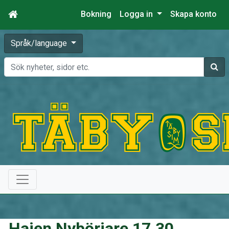
Bokning
Logga in
Skapa konto
Språk/language
Sök
Hajen Nybörjare 17.30