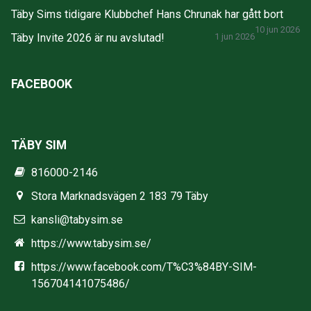
Täby Sims tidigare Klubbchef Hans Chrunak har gått bort
10 jun 2026
Täby Invite 2026 är nu avslutad!
1 jun 2026
FACEBOOK
TÄBY SIM
816000-2146
Stora Marknadsvägen 2 183 79 Täby
kansli@tabysim.se
https://www.tabysim.se/
https://www.facebook.com/T%C3%84BY-SIM-
156704141075486/