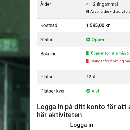
Ålder
4-12 år gammal
Avser ålder vid aktivitet
Kostnad
1 595,00 kr
Status
Öppen
Bokning
Öppnar för alla mån 6 j
Stänger för bokning må
Platser
12st
Platser kvar
4 st
Logga in på ditt konto för att 
här aktiviteten
Logga in