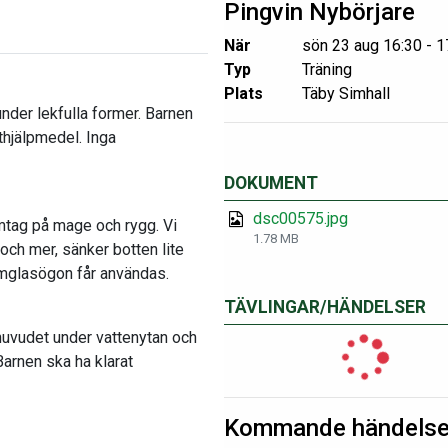
Pingvin Nybörjare
När
sön 23 aug 16:30 - 1
Typ
Träning
Plats
Täby Simhall
under lekfulla former. Barnen
ythjälpmedel. Inga
DOKUMENT
dsc00575.jpg
imtag på mage och rygg. Vi
1.78 MB
och mer, sänker botten lite
 simglasögon får användas.
TÄVLINGAR/HÄNDELSER
 huvudet under vattenytan och
Barnen ska ha klarat
Kommande händelse