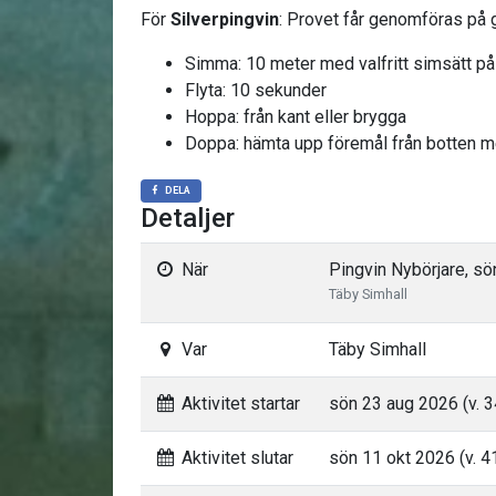
För
Silverpingvin
: Provet får genomföras på g
Simma: 10 meter med valfritt simsätt p
Flyta: 10 sekunder
Hoppa: från kant eller brygga
Doppa: hämta upp föremål från botten 
DELA
Detaljer
När
Pingvin Nybörjare, sö
Täby Simhall
Var
Täby Simhall
Aktivitet startar
sön 23 aug 2026 (v. 3
Aktivitet slutar
sön 11 okt 2026 (v. 4