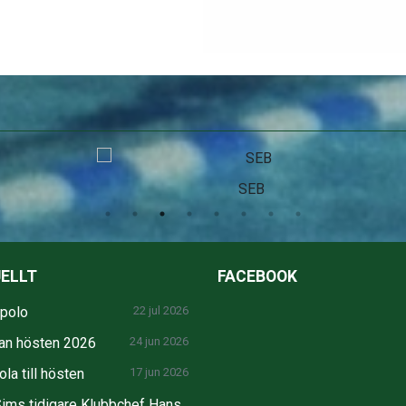
SEB
ELLT
FACEBOOK
npolo
22 jul 2026
an hösten 2026
24 jun 2026
la till hösten
17 jun 2026
ims tidigare Klubbchef Hans