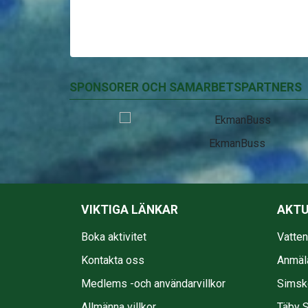
SPONSORER OCH SAMARBETSPARTNERS
EkmanBuss
VIKTIGA LÄNKAR
AKTU
Boka aktivitet
Vatte
Kontakta oss
Anmäl
Medlems -och användarvillkor
Simsko
Allmänna villkor
Täby S