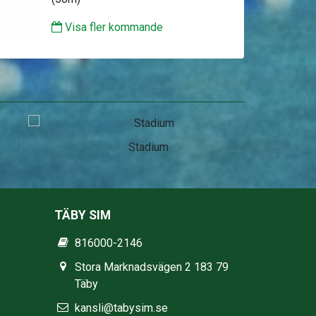
Visa fler kommande
Stadium
TÄBY SIM
816000-2146
Stora Marknadsvägen 2 183 79
Täby
kansli@tabysim.se