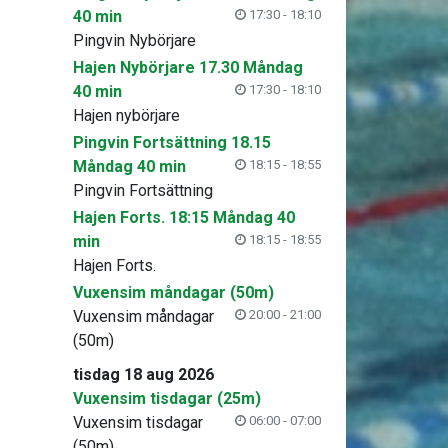
40 min
17:30 - 18:10
Pingvin Nybörjare
Hajen Nybörjare 17.30 Måndag
40 min
17:30 - 18:10
Hajen nybörjare
Pingvin Fortsättning 18.15
Måndag 40 min
18:15 - 18:55
Pingvin Fortsättning
Hajen Forts. 18:15 Måndag 40
min
18:15 - 18:55
Hajen Forts.
Vuxensim måndagar (50m)
Vuxensim måndagar
20:00 - 21:00
(50m)
tisdag 18 aug 2026
Vuxensim tisdagar (25m)
Vuxensim tisdagar
06:00 - 07:00
(50m)