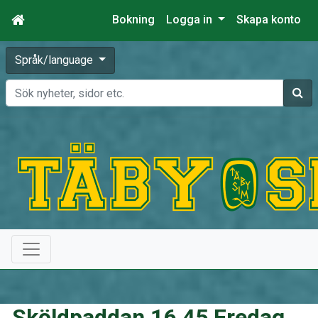
Bokning
Logga in
Skapa konto
Språk/language
Sök
Sköldpaddan 16.45 Fredag