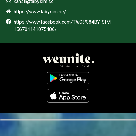
kansli@tabysim.se
https://www.tabysim.se/
https://www.facebook.com/T%C3%84BY-SIM-
156704141075486/