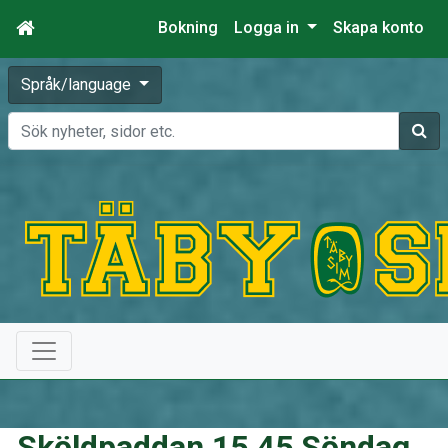
Bokning
Logga in
Skapa konto
Språk/language
Sök
Sköldpaddan 15.45 Söndag