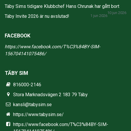
Täby Sims tidigare Klubbchef Hans Chrunak har gått bort
10 jun 2026
Täby Invite 2026 är nu avslutad!
1 jun 2026
FACEBOOK
https://www.facebook.com/T%C3%84BY-SIM-
156704141075486/
TÄBY SIM
816000-2146
Stora Marknadsvägen 2 183 79 Täby
kansli@tabysim.se
https://www.tabysim.se/
https://www.facebook.com/T%C3%84BY-SIM-