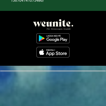
156704141075486/