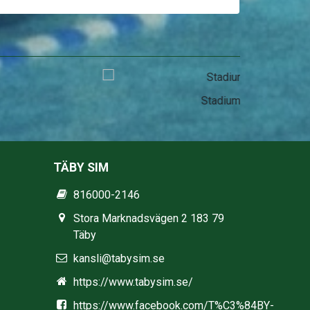
Stadium
TÄBY SIM
816000-2146
Stora Marknadsvägen 2 183 79
Täby
kansli@tabysim.se
https://www.tabysim.se/
https://www.facebook.com/T%C3%84BY-