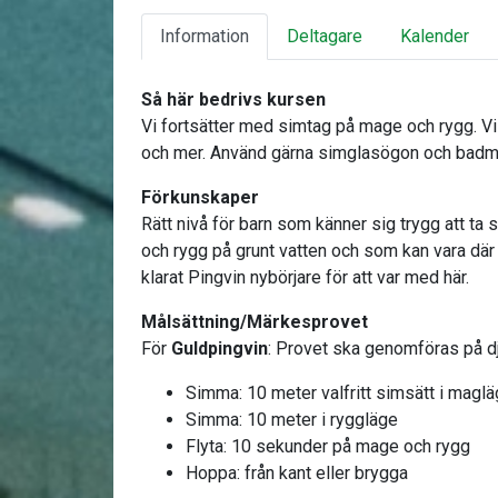
Information
Deltagare
Kalender
Så här bedrivs kursen
Vi fortsätter med simtag på mage och rygg. Vi
och mer. Använd gärna simglasögon och bad
Förkunskaper
Rätt nivå för barn som känner sig trygg att t
och rygg på grunt vatten och som kan vara där 
klarat Pingvin nybörjare för att var med här.
Målsättning/Märkesprovet
För
Guldpingvin
: Provet ska genomföras på dj
Simma: 10 meter valfritt simsätt i magl
Simma: 10 meter i ryggläge
Flyta: 10 sekunder på mage och rygg
Hoppa: från kant eller brygga