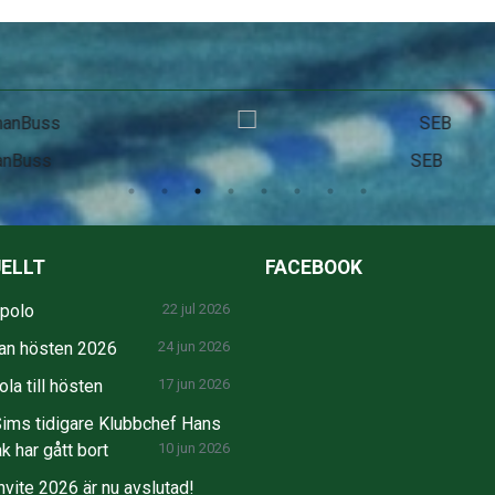
SEB
ELLT
FACEBOOK
npolo
22 jul 2026
an hösten 2026
24 jun 2026
la till hösten
17 jun 2026
ims tidigare Klubbchef Hans
k har gått bort
10 jun 2026
nvite 2026 är nu avslutad!