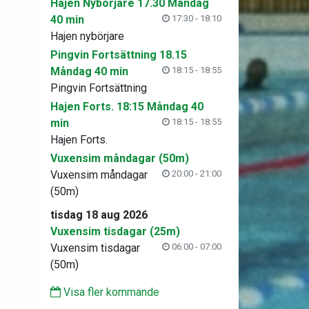
Hajen Nybörjare 17.30 Måndag
40 min
17:30 - 18:10
Hajen nybörjare
Pingvin Fortsättning 18.15
Måndag 40 min
18:15 - 18:55
Pingvin Fortsättning
Hajen Forts. 18:15 Måndag 40
min
18:15 - 18:55
Hajen Forts.
Vuxensim måndagar (50m)
Vuxensim måndagar
20:00 - 21:00
(50m)
tisdag 18 aug 2026
Vuxensim tisdagar (25m)
Vuxensim tisdagar
06:00 - 07:00
(50m)
Visa fler kommande