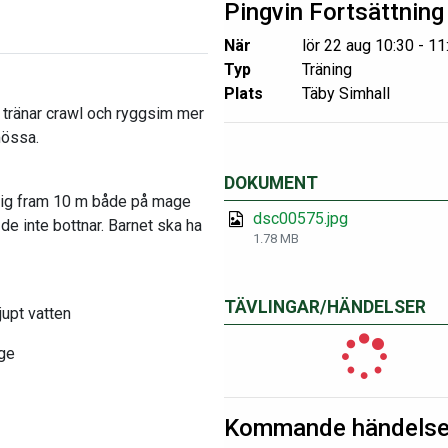
Pingvin Fortsättning
När
lör 22 aug 10:30 - 11
Typ
Träning
Plats
Täby Simhall
 tränar crawl och ryggsim mer
mössa.
DOKUMENT
a sig fram 10 m både på mage
dsc00575.jpg
de inte bottnar. Barnet ska ha
1.78 MB
TÄVLINGAR/HÄNDELSER
upt vatten
äge
Kommande händelse