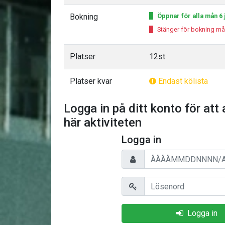
Bokning
Öppnar för alla mån 6 j
Stänger för bokning må
Platser
12st
Platser kvar
Endast kölista
Logga in på ditt konto för att 
här aktiviteten
Logga in
Personnummer/Användarnam
Lösenord
Logga in