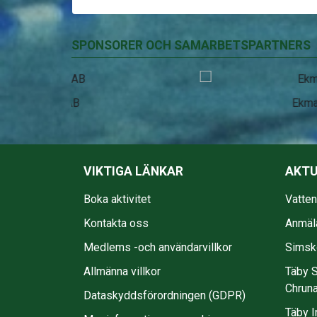
SPONSORER OCH SAMARBETSPARTNERS
EkmanBuss
VIKTIGA LÄNKAR
AKTU
Boka aktivitet
Vatte
Kontakta oss
Anmäl
Medlems -och användarvillkor
Simsko
Allmänna villkor
Täby S
Chruna
Dataskyddsförordningen (GDPR)
Täby I