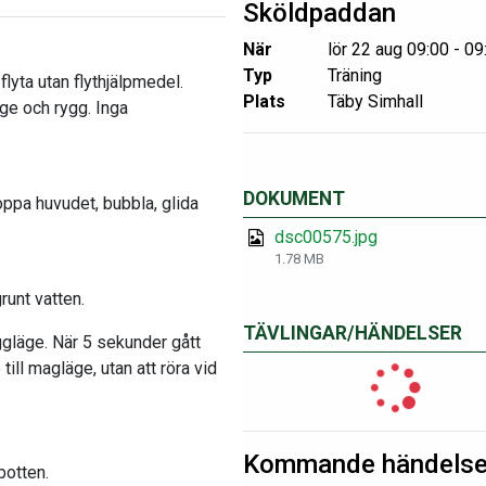
Sköldpaddan
När
lör 22 aug 09:00 - 09
Typ
Träning
flyta utan flythjälpmedel.
Plats
Täby Simhall
ge och rygg. Inga
DOKUMENT
oppa huvudet, bubbla, glida
dsc00575.jpg
1.78 MB
runt vatten.
TÄVLINGAR/HÄNDELSER
ggläge. När 5 sekunder gått
till magläge, utan att röra vid
Kommande händelse
botten.