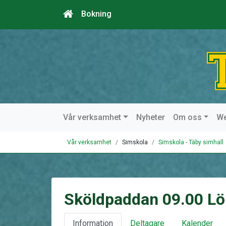
Bokning
Vår verksamhet
Nyheter
Om oss
W
Vår verksamhet
Simskola
Simskola - Täby simhall
Sköldpaddan 09.00 Lö
Information
Deltagare
Kalender