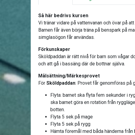
Så här bedrivs kursen
Vi tränar vidare på vattenvanan och övar på att 
Barnen får även börja träna på benspark på ma
simglasögon får användas.
Förkunskaper
Sköldpaddan är rätt nivå för barn som vågar d
och att gå i bassäng där de bottnar själva.
Målsättning/Märkesprovet
För
Sköldpaddan
: Provet får genomföras på g
Flyta: barnet ska flyta fem sekunder i ry
ska barnet göra en rotation från ryggläge 
botten.
Flyta 5 sek på mage
Flyta 5 sek på rygg
Hämta föremål med båda händerna från 