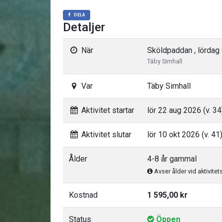
DELA
Detaljer
När
Sköldpaddan , lördag 
Täby Simhall
Var
Täby Simhall
Aktivitet startar
lör 22 aug 2026 (v. 34
Aktivitet slutar
lör 10 okt 2026 (v. 41
Ålder
4-8 år gammal
Avser ålder vid aktivitet
Kostnad
1 595,00 kr
Status
Öppen