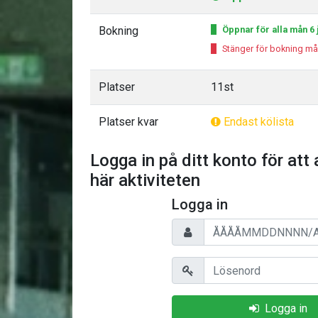
Bokning
Öppnar för alla mån 6 j
Stänger för bokning må
Platser
11st
Platser kvar
Endast kölista
Logga in på ditt konto för att 
här aktiviteten
Logga in
Personnummer/Användarnam
Lösenord
Logga in