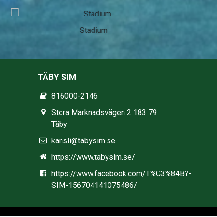
Stadium
TÄBY SIM
816000-2146
Stora Marknadsvägen 2 183 79
Täby
kansli@tabysim.se
https://www.tabysim.se/
https://www.facebook.com/T%C3%84BY-
SIM-156704141075486/