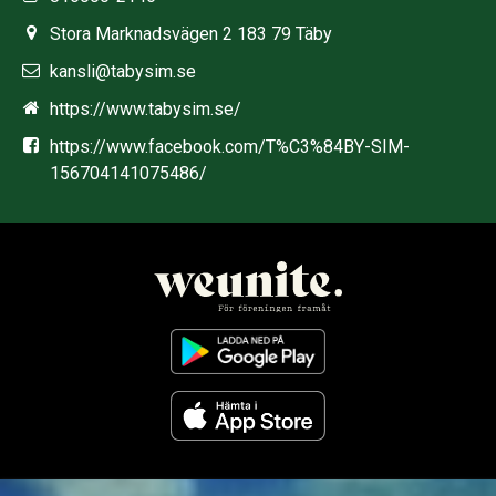
Stora Marknadsvägen 2 183 79 Täby
kansli@tabysim.se
https://www.tabysim.se/
https://www.facebook.com/T%C3%84BY-SIM-
156704141075486/