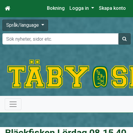
Bokning
Logga in
Skapa konto
Språk/language
Sök
Bläckfisken Lördag 08.15 40