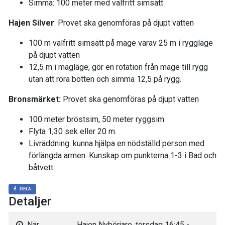
Simma: 100 meter med valfritt simsätt
Hajen Silver
: Provet ska genomföras på djupt vatten
100 m valfritt simsätt på mage varav 25 m i ryggläge
på djupt vatten
12,5 m i magläge, gör en rotation från mage till rygg
utan att röra botten och simma 12,5 på rygg.
Bronsmärket:
Provet ska genomföras på djupt vatten
100 meter bröstsim, 50 meter ryggsim
Flyta 1,30 sek eller 20 m.
Livräddning: kunna hjälpa en nödställd person med
förlängda armen. Kunskap om punkterna 1-3 i Bad och
båtvett.
DELA
Detaljer
När
Hajen Nybörjare, torsdag 16:45 -