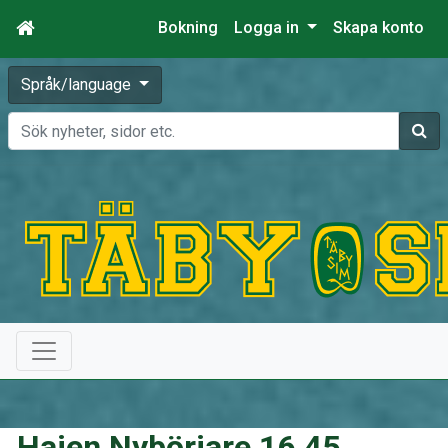
Bokning
Logga in
Skapa konto
Språk/language
Sök
Hajen Nybörjare 16.45