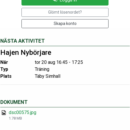
Glömt lösenordet?
Skapa konto
NÄSTA AKTIVITET
Hajen Nybörjare
När
tor 20 aug 16:45 - 17:25
Typ
Träning
Plats
Täby Simhall
DOKUMENT
dsc00575.jpg
1.78 MB