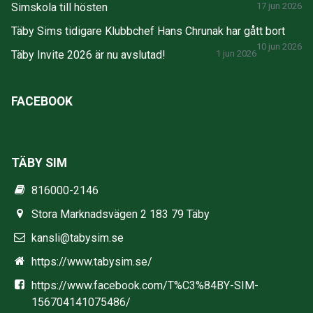
Simskola till hösten
17 jun 2026
Täby Sims tidigare Klubbchef Hans Chrunak har gått bort
10 jun 2026
Täby Invite 2026 är nu avslutad!
1 jun 2026
FACEBOOK
TÄBY SIM
816000-2146
Stora Marknadsvägen 2 183 79 Täby
kansli@tabysim.se
https://www.tabysim.se/
https://www.facebook.com/T%C3%84BY-SIM-
156704141075486/