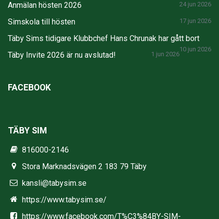
Anmälan hösten 2026
24 jun 2026
Simskola till hösten
17 jun 2026
Täby Sims tidigare Klubbchef Hans Chrunak har gått bort
10 jun 2026
Täby Invite 2026 är nu avslutad!
1 jun 2026
FACEBOOK
TÄBY SIM
816000-2146
Stora Marknadsvägen 2 183 79 Täby
kansli@tabysim.se
https://www.tabysim.se/
https://www.facebook.com/T%C3%84BY-SIM-