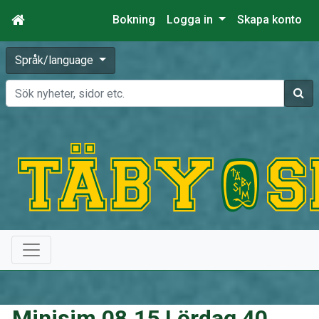
Bokning
Logga in
Skapa konto
Språk/language
Sök
Minisim 08.15 Lördag 40