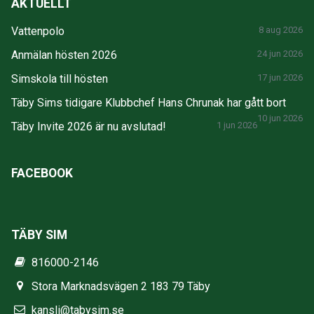
AKTUELLT
Vattenpolo
8 aug 2026
Anmälan hösten 2026
24 jun 2026
Simskola till hösten
17 jun 2026
Täby Sims tidigare Klubbchef Hans Chrunak har gått bort
10 jun 2026
Täby Invite 2026 är nu avslutad!
1 jun 2026
FACEBOOK
TÄBY SIM
816000-2146
Stora Marknadsvägen 2 183 79 Täby
kansli@tabysim.se