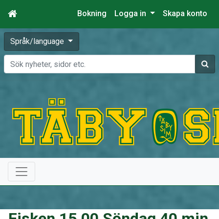
Bokning
Logga in
Skapa konto
Språk/language
Sök
Fisken 15.00 Söndag 40 min