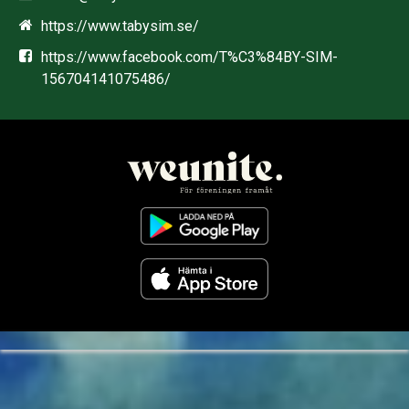
https://www.tabysim.se/
https://www.facebook.com/T%C3%84BY-SIM-
156704141075486/