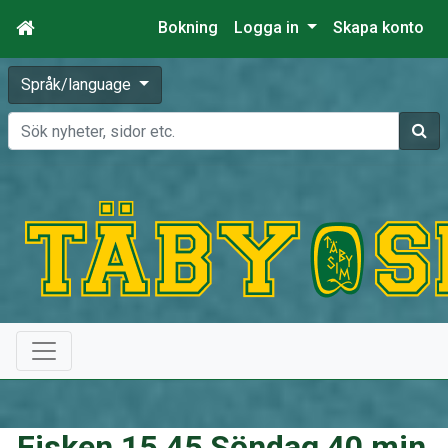
Bokning
Logga in
Skapa konto
Språk/language
Sök
Fisken 15.45 Söndag 40 min