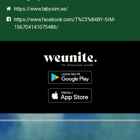
https://www.tabysim.se/
https://www.facebook.com/T%C3%84BY-SIM-
156704141075486/