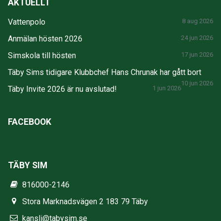
AKTUELLT
Vattenpolo
8 aug 2026
Anmälan hösten 2026
24 jun 2026
Simskola till hösten
17 jun 2026
Täby Sims tidigare Klubbchef Hans Chrunak har gått bort
10 jun 2026
Täby Invite 2026 är nu avslutad!
1 jun 2026
FACEBOOK
TÄBY SIM
816000-2146
Stora Marknadsvägen 2 183 79 Täby
kansli@tabysim.se