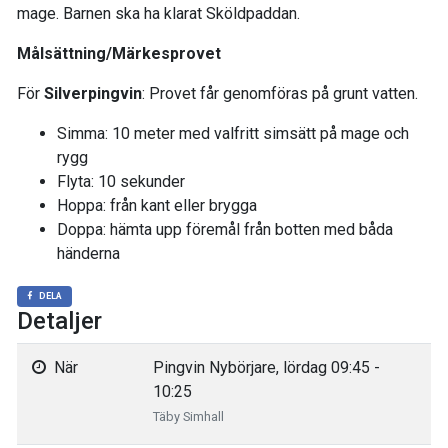
mage. Barnen ska ha klarat Sköldpaddan.
Målsättning/Märkesprovet
För
Silverpingvin
: Provet får genomföras på grunt vatten.
Simma: 10 meter med valfritt simsätt på mage och
rygg
Flyta: 10 sekunder
Hoppa: från kant eller brygga
Doppa: hämta upp föremål från botten med båda
händerna
DELA
Detaljer
När
Pingvin Nybörjare, lördag 09:45 -
10:25
Täby Simhall