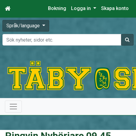
Bokning
Logga in
Skapa konto
Språk/language
Sök
Pingvin Nybörjare 09.45