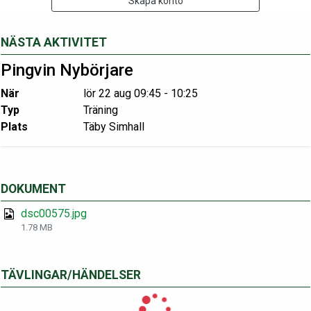
Skapa konto
NÄSTA AKTIVITET
Pingvin Nybörjare
När
lör 22 aug 09:45 - 10:25
Typ
Träning
Plats
Täby Simhall
DOKUMENT
dsc00575.jpg
1.78 MB
TÄVLINGAR/HÄNDELSER