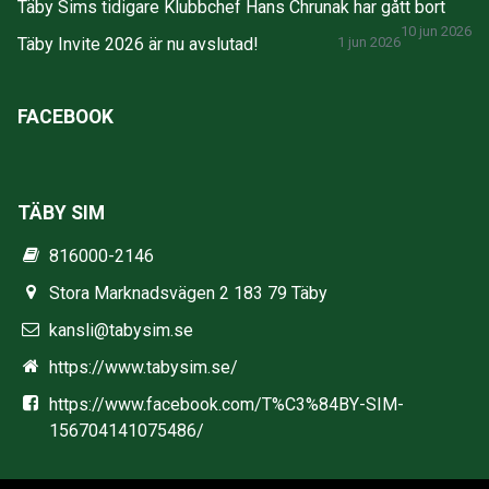
Täby Sims tidigare Klubbchef Hans Chrunak har gått bort
10 jun 2026
Täby Invite 2026 är nu avslutad!
1 jun 2026
FACEBOOK
TÄBY SIM
816000-2146
Stora Marknadsvägen 2 183 79 Täby
kansli@tabysim.se
https://www.tabysim.se/
https://www.facebook.com/T%C3%84BY-SIM-
156704141075486/