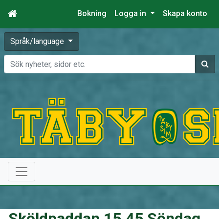
Bokning
Logga in
Skapa konto
Språk/language
Sök
Sköldpaddan 15.45 Söndag