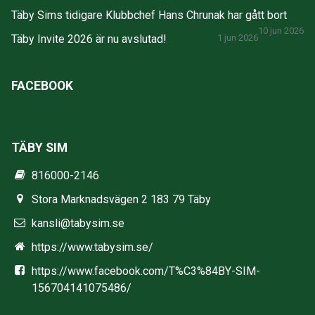
Täby Sims tidigare Klubbchef Hans Chrunak har gått bort
10 jun 2026
Täby Invite 2026 är nu avslutad!
1 jun 2026
FACEBOOK
TÄBY SIM
816000-2146
Stora Marknadsvägen 2 183 79 Täby
kansli@tabysim.se
https://www.tabysim.se/
https://www.facebook.com/T%C3%84BY-SIM-
156704141075486/