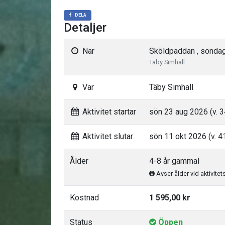
DELA
Detaljer
När
Sköldpaddan , söndag
Täby Simhall
Var
Täby Simhall
Aktivitet startar
sön 23 aug 2026 (v. 3
Aktivitet slutar
sön 11 okt 2026 (v. 4
Ålder
4-8 år gammal
Avser ålder vid aktivitet
Kostnad
1 595,00 kr
Status
Öppen