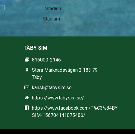
Stadium
TÄBY SIM
816000-2146
Stora Marknadsvägen 2 183 79
Täby
kansli@tabysim.se
https://www.tabysim.se/
https://www.facebook.com/T%C3%84BY-
SIM-156704141075486/