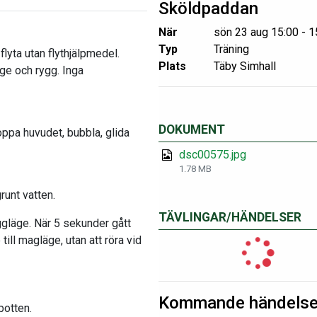
Sköldpaddan
När
sön 23 aug 15:00 - 1
Typ
Träning
flyta utan flythjälpmedel.
Plats
Täby Simhall
ge och rygg. Inga
DOKUMENT
oppa huvudet, bubbla, glida
dsc00575.jpg
1.78 MB
runt vatten.
TÄVLINGAR/HÄNDELSER
ggläge. När 5 sekunder gått
till magläge, utan att röra vid
Kommande händelse
botten.