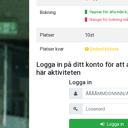
Bokning
Öppnar för alla mån 6 j
Stänger för bokning må
Platser
10st
Platser kvar
Endast kölista
Logga in på ditt konto för att 
här aktiviteten
Logga in
Personnummer/Användarnam
Lösenord
Logga in