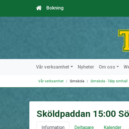
Bokning
Vår verksamhet
Nyheter
Om oss
W
Vår verksamhet
Simskola
Simskola - Täby simhall
Sköldpaddan 15:00 S
Information
Deltagare
Kalender