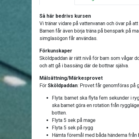
Så här bedrivs kursen
Vi tränar vidare på vattenvanan och övar på att 
Barnen får även börja träna på benspark på ma
simglasögon får användas.
Förkunskaper
Sköldpaddan är rätt nivå för barn som vågar d
och att gå i bassäng där de bottnar själva.
Målsättning/Märkesprovet
För
Sköldpaddan
: Provet får genomföras på g
Flyta: barnet ska flyta fem sekunder i ry
ska barnet göra en rotation från ryggläge 
botten.
Flyta 5 sek på mage
Flyta 5 sek på rygg
Hämta föremål med båda händerna från 