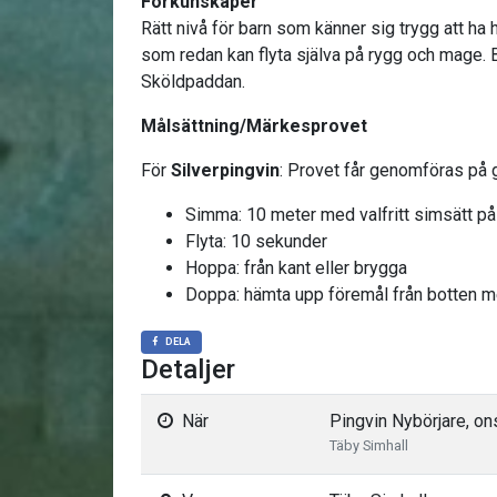
Förkunskaper
Rätt nivå för barn som känner sig trygg att ha
som redan kan flyta själva på rygg och mage. 
Sköldpaddan.
Målsättning/Märkesprovet
För
Silverpingvin
: Provet får genomföras på g
Simma: 10 meter med valfritt simsätt p
Flyta: 10 sekunder
Hoppa: från kant eller brygga
Doppa: hämta upp föremål från botten 
DELA
Detaljer
När
Pingvin Nybörjare, on
Täby Simhall