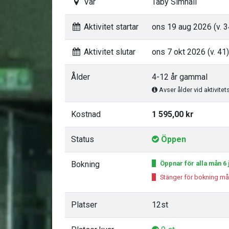
Var
Täby Simhall
Aktivitet startar
ons 19 aug 2026 (v. 3
Aktivitet slutar
ons 7 okt 2026 (v. 41)
Ålder
4-12 år gammal
Avser ålder vid aktivitet
Kostnad
1 595,00 kr
Status
Öppen
Bokning
Öppnar för alla mån 6 j
Stänger för bokning må
Platser
12st