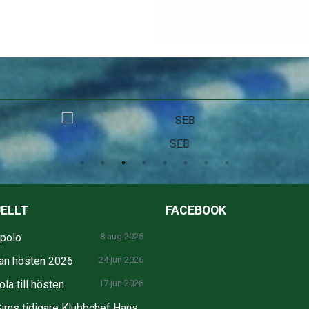
SEB
ELLT
FACEBOOK
npolo
8 aug 2026
an hösten 2026
24 jun 2026
la till hösten
17 jun 2026
ims tidigare Klubbchef Hans