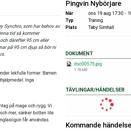
Pingvin Nybörjare
När
ons 19 aug 17:30 - 1
Typ
Träning
äby Synchro, som har behov av
Plats
Täby Simhall
enna tid så kommer
 och därefter 95 cm eller
tnar på 95 cm djup så bör ni
DOKUMENT
rs.
dsc00575.jpg
1.78 MB
under lekfulla former. Barnen
ythjälpmedel. Inga
TÄVLINGAR/HÄNDELSER
imtag på mage och rygg. Vi
och mer, sänker botten lite
 simglasögon får användas.
Kommande händelse