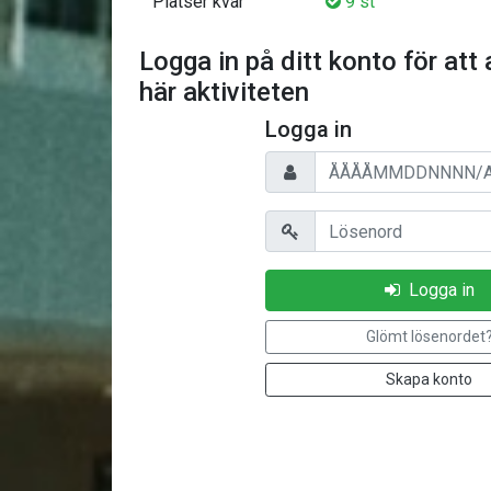
Platser kvar
9 st
Logga in på ditt konto för att 
här aktiviteten
Logga in
Personnummer/Användarnam
Lösenord
Logga in
Glömt lösenordet
Skapa konto