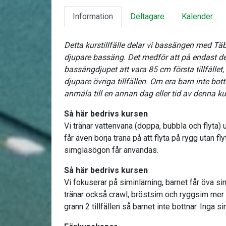
Information
Deltagare
Kalender
Detta kurstillfälle delar vi bassängen med T
djupare bassäng. Det medför att på endast d
bassängdjupet att vara 85 cm första tillfället,
djupare övriga tillfällen. Om era barn inte bot
anmäla till en annan dag eller tid av denna ku
Så här bedrivs kursen
Vi tränar vattenvana (doppa, bubbla och flyta) 
får även börja träna på att flyta på rygg utan fl
simglasögon får användas.
Så här bedrivs kursen
Vi fokuserar på siminlärning, barnet får öva s
tränar också crawl, bröstsim och ryggsim mer 
grann 2 tillfällen så barnet inte bottnar. Inga