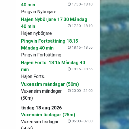
40 min
17:30 - 18:10
Pingvin Nybörjare
Hajen Nybörjare 17.30 Måndag
40 min
17:30 - 18:10
Hajen nybörjare
Pingvin Fortsättning 18.15
Måndag 40 min
18:15 - 18:55
Pingvin Fortsättning
Hajen Forts. 18:15 Måndag 40
min
18:15 - 18:55
Hajen Forts.
Vuxensim måndagar (50m)
Vuxensim måndagar
20:00 - 21:00
(50m)
tisdag 18 aug 2026
Vuxensim tisdagar (25m)
Vuxensim tisdagar
06:00 - 07:00
(50m)