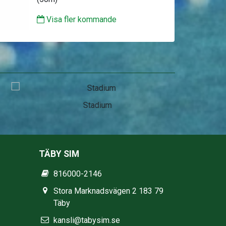
Visa fler kommande
Stadium
TÄBY SIM
816000-2146
Stora Marknadsvägen 2 183 79
Täby
kansli@tabysim.se