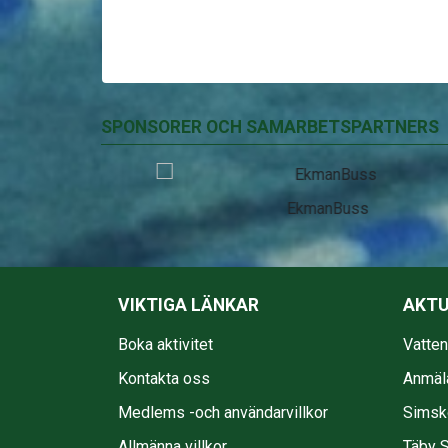
SPONSORER OCH SAMARBETSPARTNERS
EkmanBuss
VIKTIGA LÄNKAR
AKTU
Boka aktivitet
Vatte
Kontakta oss
Anmäl
Medlems -och användarvillkor
Simsko
Allmänna villkor
Täby S