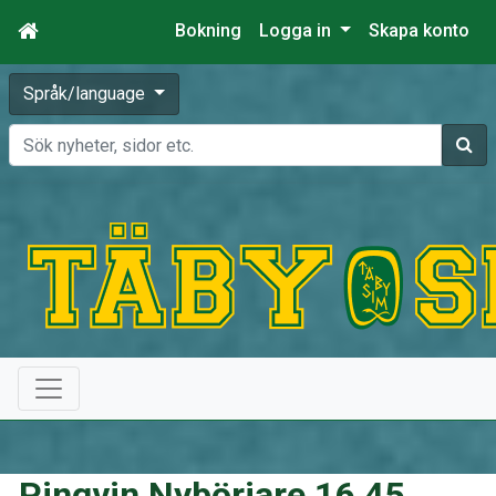
Bokning
Logga in
Skapa konto
Språk/language
Sök
Pingvin Nybörjare 16.45