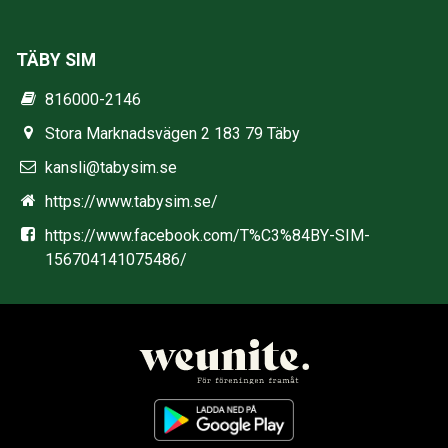
TÄBY SIM
816000-2146
Stora Marknadsvägen 2 183 79 Täby
kansli@tabysim.se
https://www.tabysim.se/
https://www.facebook.com/T%C3%84BY-SIM-
156704141075486/