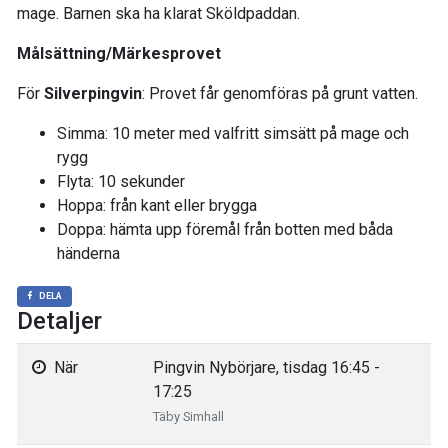
mage. Barnen ska ha klarat Sköldpaddan.
Målsättning/Märkesprovet
För
Silverpingvin
: Provet får genomföras på grunt vatten.
Simma: 10 meter med valfritt simsätt på mage och
rygg
Flyta: 10 sekunder
Hoppa: från kant eller brygga
Doppa: hämta upp föremål från botten med båda
händerna
DELA
Detaljer
När
Pingvin Nybörjare, tisdag 16:45 -
17:25
Täby Simhall