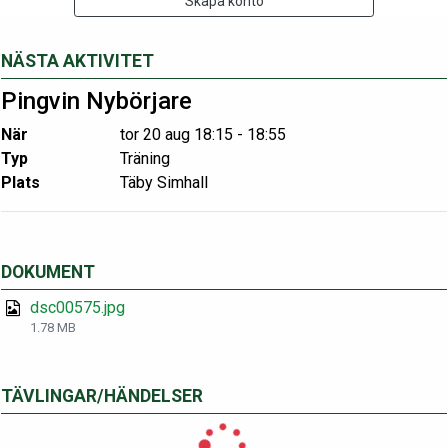
Skapa konto
NÄSTA AKTIVITET
Pingvin Nybörjare
När
tor 20 aug 18:15 - 18:55
Typ
Träning
Plats
Täby Simhall
DOKUMENT
dsc00575.jpg
1.78 MB
TÄVLINGAR/HÄNDELSER