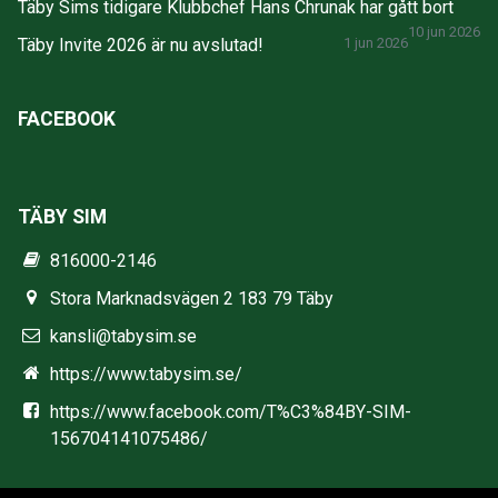
Täby Sims tidigare Klubbchef Hans Chrunak har gått bort
10 jun 2026
Täby Invite 2026 är nu avslutad!
1 jun 2026
FACEBOOK
TÄBY SIM
816000-2146
Stora Marknadsvägen 2 183 79 Täby
kansli@tabysim.se
https://www.tabysim.se/
https://www.facebook.com/T%C3%84BY-SIM-
156704141075486/