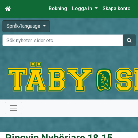
Bokning
Logga in
Skapa konto
Språk/language
Sök
Pingvin Nybörjare 18.15