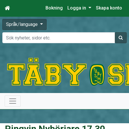
Bokning
Logga in
Skapa konto
Språk/language
Sök
Pingvin Nybörjare 17.30