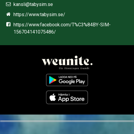
kansli@tabysim.se
https://www.tabysim.se/
https://www.facebook.com/T%C3%84BY-SIM-
156704141075486/