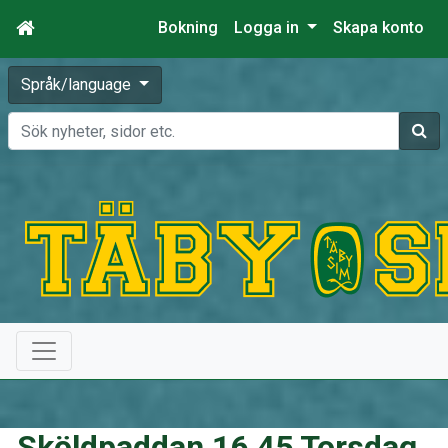
Bokning
Logga in
Skapa konto
Språk/language
Sök
Sköldpaddan 16.45 Torsdag