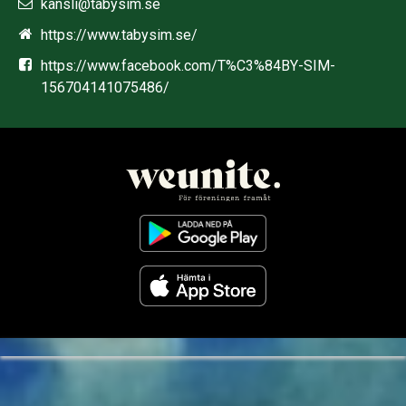
kansli@tabysim.se
https://www.tabysim.se/
https://www.facebook.com/T%C3%84BY-SIM-
156704141075486/