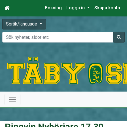
Bokning
Logga in
Skapa konto
Språk/language
Sök
Pingvin Nybörjare 17.30