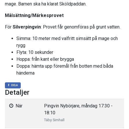
mage. Barnen ska ha klarat Sköldpaddan.
Målsättning/Märkesprovet
För
Silverpingvin
: Provet får genomföras på grunt vatten.
Simma: 10 meter med valfritt simsätt på mage och
rygg
Flyta: 10 sekunder
Hoppa: från kant eller brygga
Doppa: hämta upp föremål från botten med båda
händerna
DELA
Detaljer
När
Pingvin Nybörjare, måndag 17:30 -
18:10
Täby Simhall