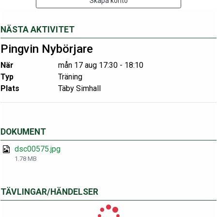
Skapa konto
NÄSTA AKTIVITET
Pingvin Nybörjare
När
mån 17 aug 17:30 - 18:10
Typ
Träning
Plats
Täby Simhall
DOKUMENT
dsc00575.jpg
1.78 MB
TÄVLINGAR/HÄNDELSER