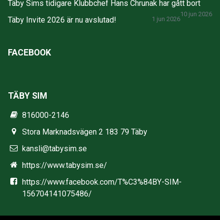
Täby Sims tidigare Klubbchef Hans Chrunak har gått bort
10 jun 2026
Täby Invite 2026 är nu avslutad!
1 jun 2026
FACEBOOK
TÄBY SIM
816000-2146
Stora Marknadsvägen 2 183 79 Täby
kansli@tabysim.se
https://www.tabysim.se/
https://www.facebook.com/T%C3%84BY-SIM-
156704141075486/