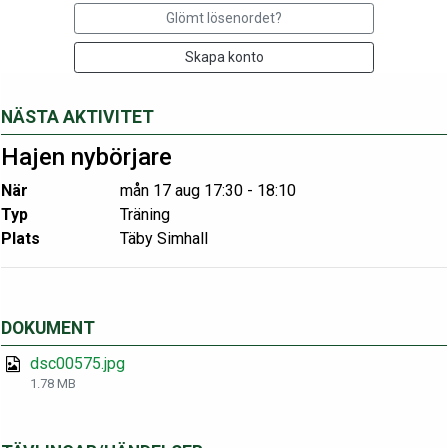
Glömt lösenordet?
Skapa konto
NÄSTA AKTIVITET
Hajen nybörjare
När
mån 17 aug 17:30 - 18:10
Typ
Träning
Plats
Täby Simhall
DOKUMENT
dsc00575.jpg
1.78 MB