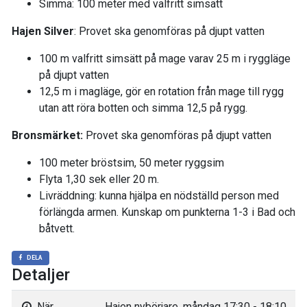
Simma: 100 meter med valfritt simsätt
Hajen Silver
: Provet ska genomföras på djupt vatten
100 m valfritt simsätt på mage varav 25 m i ryggläge
på djupt vatten
12,5 m i magläge, gör en rotation från mage till rygg
utan att röra botten och simma 12,5 på rygg.
Bronsmärket:
Provet ska genomföras på djupt vatten
100 meter bröstsim, 50 meter ryggsim
Flyta 1,30 sek eller 20 m.
Livräddning: kunna hjälpa en nödställd person med
förlängda armen. Kunskap om punkterna 1-3 i Bad och
båtvett.
DELA
Detaljer
När
Hajen nybörjare, måndag 17:30 - 18:10