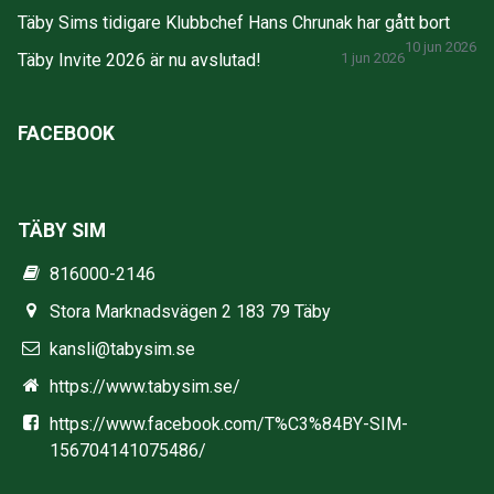
Täby Sims tidigare Klubbchef Hans Chrunak har gått bort
10 jun 2026
Täby Invite 2026 är nu avslutad!
1 jun 2026
FACEBOOK
TÄBY SIM
816000-2146
Stora Marknadsvägen 2 183 79 Täby
kansli@tabysim.se
https://www.tabysim.se/
https://www.facebook.com/T%C3%84BY-SIM-
156704141075486/