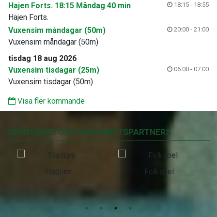
Hajen Forts. 18:15 Måndag 40 min
18:15 - 18:55
Hajen Forts.
Vuxensim måndagar (50m)
20:00 - 21:00
Vuxensim måndagar (50m)
tisdag 18 aug 2026
Vuxensim tisdagar (25m)
06:00 - 07:00
Vuxensim tisdagar (50m)
Visa fler kommande
SPONSORER OCH SAMARBETSPARTNERS
Stadium
Folkspel