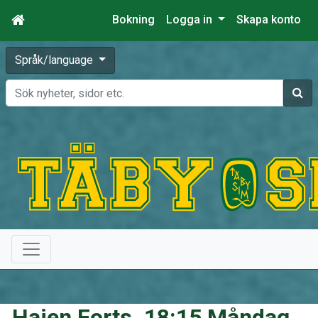
Bokning
Logga in
Skapa konto
Språk/language
Sök
Hajen Forts. 18:15 Måndag