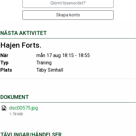
Glömt lösenordet?
Skapa konto
NÄSTA AKTIVITET
Hajen Forts.
När
mån 17 aug 18:15 - 18:55
Typ
Träning
Plats
Täby Simhall
DOKUMENT
dsc00575.jpg
1.78 MB
TÄVLINGAR/HÄNDELSER