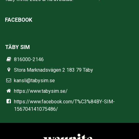
FACEBOOK
TÄBY SIM
816000-2146
Stora Marknadsvägen 2 183 79 Täby
kansli@tabysim.se
https://www.tabysim.se/
https://www.facebook.com/T%C3%84BY-SIM-
156704141075486/