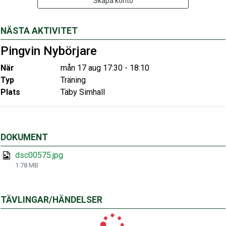
Skapa konto
NÄSTA AKTIVITET
Pingvin Nybörjare
När
mån 17 aug 17:30 - 18:10
Typ
Träning
Plats
Täby Simhall
DOKUMENT
dsc00575.jpg
1.78 MB
TÄVLINGAR/HÄNDELSER