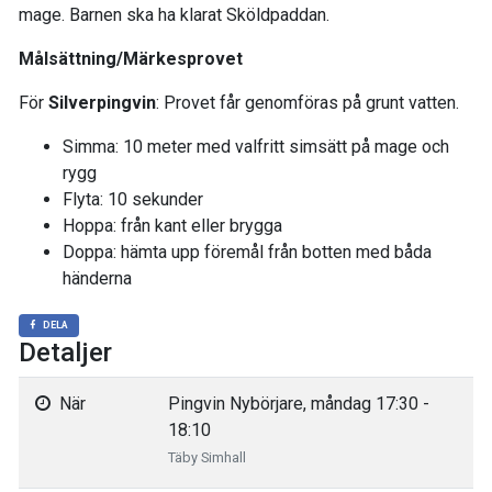
mage. Barnen ska ha klarat Sköldpaddan.
Målsättning/Märkesprovet
För
Silverpingvin
: Provet får genomföras på grunt vatten.
Simma: 10 meter med valfritt simsätt på mage och
rygg
Flyta: 10 sekunder
Hoppa: från kant eller brygga
Doppa: hämta upp föremål från botten med båda
händerna
DELA
Detaljer
När
Pingvin Nybörjare, måndag 17:30 -
18:10
Täby Simhall