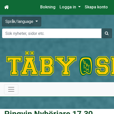
Bokning
Logga in
Skapa konto
Språk/language
Sök
Pingvin Nybörjare 17.30