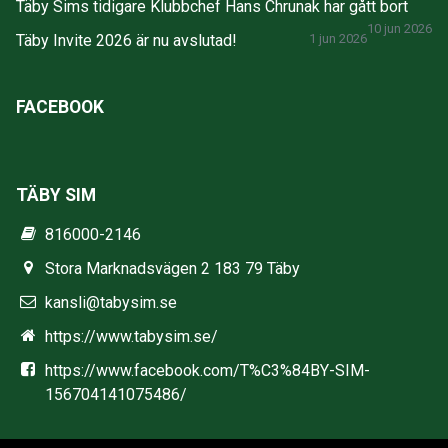
Täby Sims tidigare Klubbchef Hans Chrunak har gått bort
10 jun 2026
Täby Invite 2026 är nu avslutad!
1 jun 2026
FACEBOOK
TÄBY SIM
816000-2146
Stora Marknadsvägen 2 183 79 Täby
kansli@tabysim.se
https://www.tabysim.se/
https://www.facebook.com/T%C3%84BY-SIM-
156704141075486/