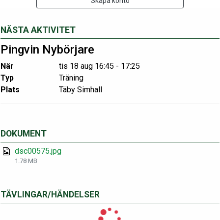
Skapa konto
NÄSTA AKTIVITET
Pingvin Nybörjare
När
tis 18 aug 16:45 - 17:25
Typ
Träning
Plats
Täby Simhall
DOKUMENT
dsc00575.jpg
1.78 MB
TÄVLINGAR/HÄNDELSER