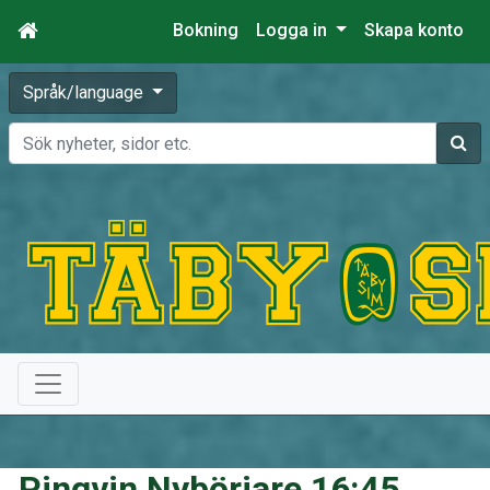
Bokning
Logga in
Skapa konto
Språk/language
Sök
Pingvin Nybörjare 16:45