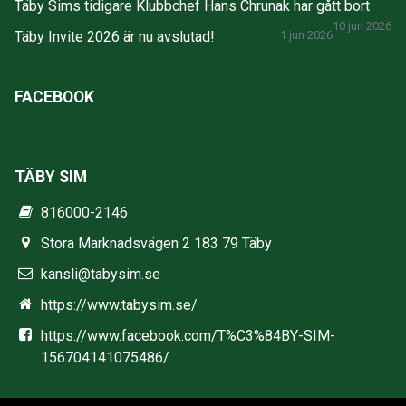
Täby Sims tidigare Klubbchef Hans Chrunak har gått bort
10 jun 2026
Täby Invite 2026 är nu avslutad!
1 jun 2026
FACEBOOK
TÄBY SIM
816000-2146
Stora Marknadsvägen 2 183 79 Täby
kansli@tabysim.se
https://www.tabysim.se/
https://www.facebook.com/T%C3%84BY-SIM-
156704141075486/