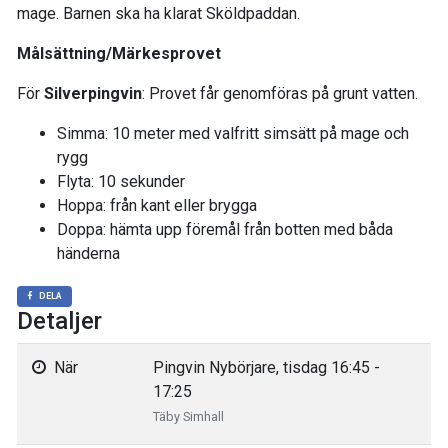
mage. Barnen ska ha klarat Sköldpaddan.
Målsättning/Märkesprovet
För
Silverpingvin
: Provet får genomföras på grunt vatten.
Simma: 10 meter med valfritt simsätt på mage och
rygg
Flyta: 10 sekunder
Hoppa: från kant eller brygga
Doppa: hämta upp föremål från botten med båda
händerna
DELA
Detaljer
När
Pingvin Nybörjare, tisdag 16:45 -
17:25
Täby Simhall