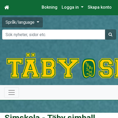
Bokning
Logga in
Skapa konto
Språk/language
Sök
Simskola - Täby simhall