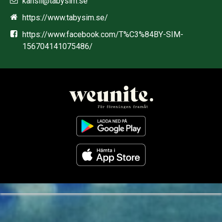
kansli@tabysim.se
https://www.tabysim.se/
https://www.facebook.com/T%C3%84BY-SIM-
156704141075486/