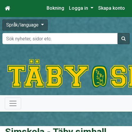
Bokning
Logga in
Skapa konto
Språk/language
Sök
Simskola - Täby simhall