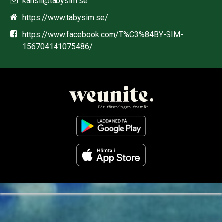
kansli@tabysim.se
https://www.tabysim.se/
https://www.facebook.com/T%C3%84BY-SIM-
156704141075486/