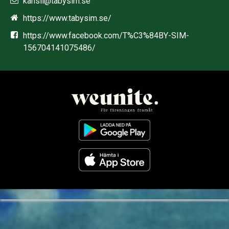
kansli@tabysim.se
https://www.tabysim.se/
https://www.facebook.com/T%C3%84BY-SIM-
156704141075486/