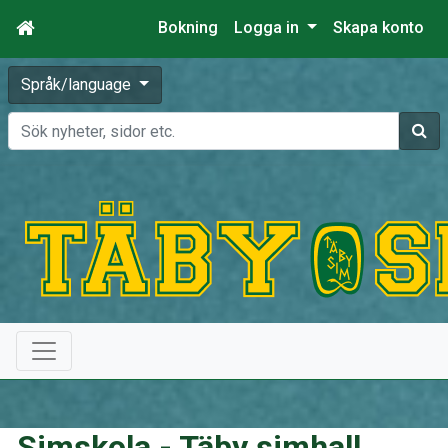
Bokning
Logga in
Skapa konto
Språk/language
Sök
Simskola - Täby simhall