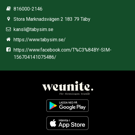
816000-2146
Stora Marknadsvägen 2 183 79 Täby
kansli@tabysim.se
https://www.tabysim.se/
https://www.facebook.com/T%C3%84BY-SIM-
156704141075486/