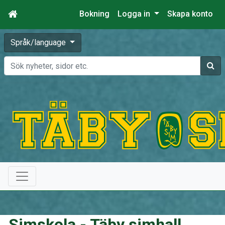
Bokning
Logga in
Skapa konto
Språk/language
Sök
Simskola - Täby simhall