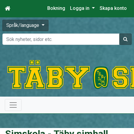
Bokning
Logga in
Skapa konto
Språk/language
Sök
Simskola - Täby simhall