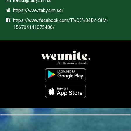
kansli@tabysim.se
https://www.tabysim.se/
https://www.facebook.com/T%C3%84BY-SIM-
156704141075486/