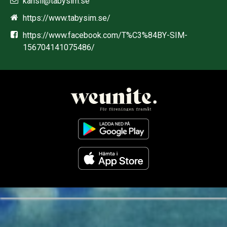
kansli@tabysim.se
https://www.tabysim.se/
https://www.facebook.com/T%C3%84BY-SIM-
156704141075486/