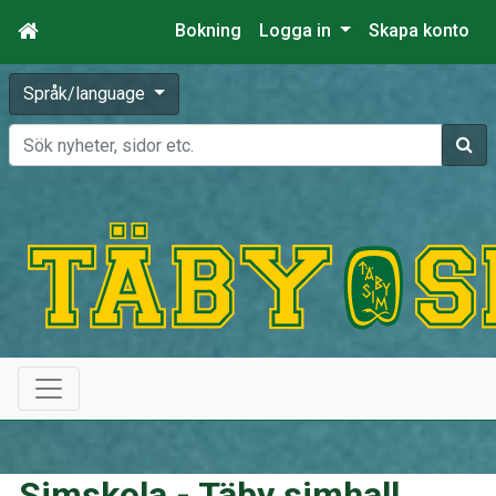
Bokning
Logga in
Skapa konto
Språk/language
Sök
Simskola - Täby simhall