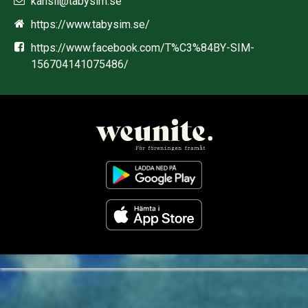
kansli@tabysim.se
https://www.tabysim.se/
https://www.facebook.com/T%C3%84BY-SIM-
156704141075486/