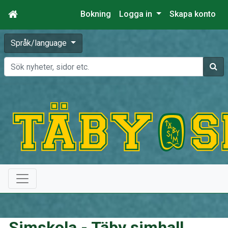
Bokning
Logga in
Skapa konto
Språk/language
Sök
Simskola - Täby simhall