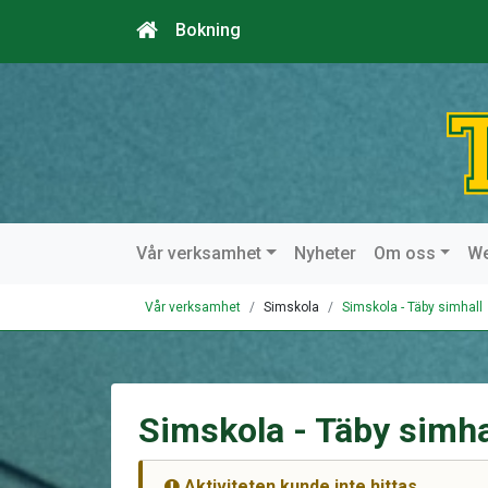
Bokning
Vår verksamhet
Nyheter
Om oss
W
Vår verksamhet
Simskola
Simskola - Täby simhall
Simskola - Täby simha
Aktiviteten kunde inte hittas