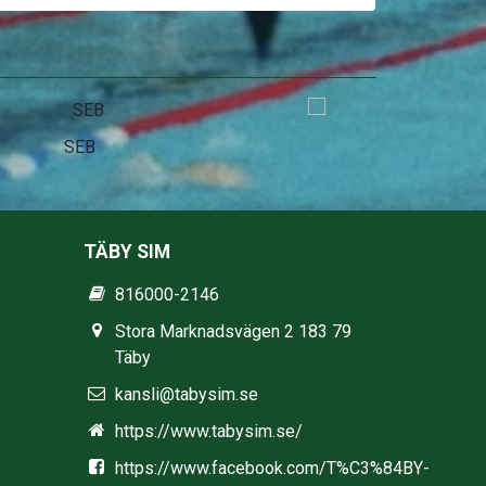
Stadium
TÄBY SIM
816000-2146
Stora Marknadsvägen 2 183 79
Täby
kansli@tabysim.se
https://www.tabysim.se/
https://www.facebook.com/T%C3%84BY-