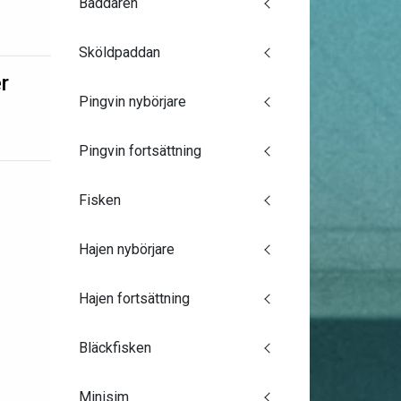
Baddaren
Sköldpaddan
r
Pingvin nybörjare
Pingvin fortsättning
Fisken
Hajen nybörjare
Hajen fortsättning
Bläckfisken
Minisim