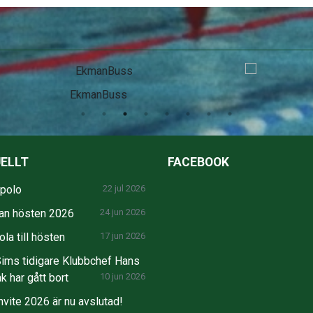
SEB
ELLT
FACEBOOK
npolo
22 jul 2026
an hösten 2026
24 jun 2026
la till hösten
17 jun 2026
ims tidigare Klubbchef Hans
k har gått bort
10 jun 2026
nvite 2026 är nu avslutad!