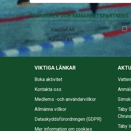
SPONSORER OCH SAMARBETSPARTNERS
EkmanBuss
VIKTIGA LÄNKAR
AKTU
Boka aktivitet
Vatte
Kontakta oss
Anmäl
Medlems -och användarvillkor
Simsko
Allmänna villkor
Täby S
Chruna
Dataskyddsförordningen (GDPR)
Täby I
Mer information om cookies