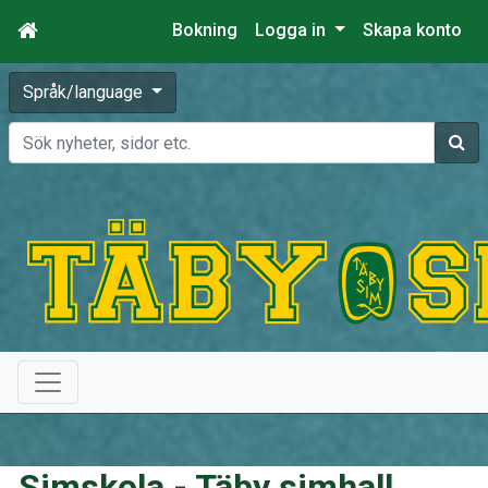
Bokning
Logga in
Skapa konto
Språk/language
Sök
Simskola - Täby simhall