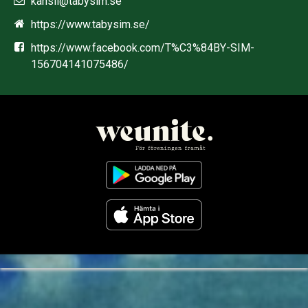
kansli@tabysim.se
https://www.tabysim.se/
https://www.facebook.com/T%C3%84BY-SIM-
156704141075486/