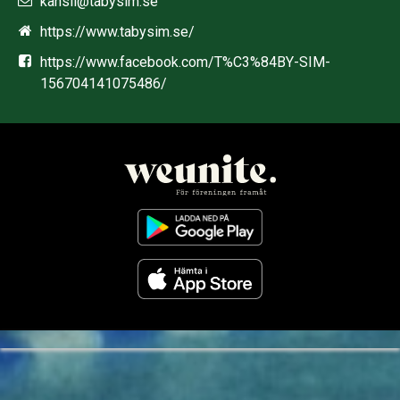
kansli@tabysim.se
https://www.tabysim.se/
https://www.facebook.com/T%C3%84BY-SIM-
156704141075486/