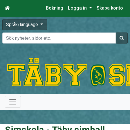
Bokning
Logga in
Skapa konto
Språk/language
Sök
Simskola - Täby simhall