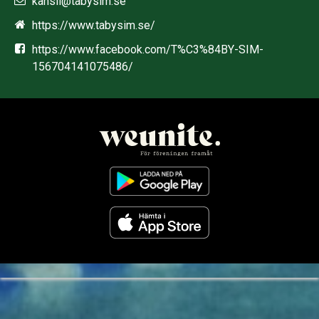
kansli@tabysim.se
https://www.tabysim.se/
https://www.facebook.com/T%C3%84BY-SIM-
156704141075486/