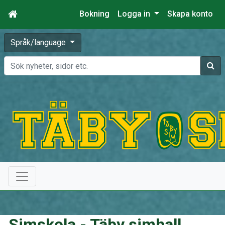
Bokning
Logga in
Skapa konto
Språk/language
Sök
Simskola - Täby simhall