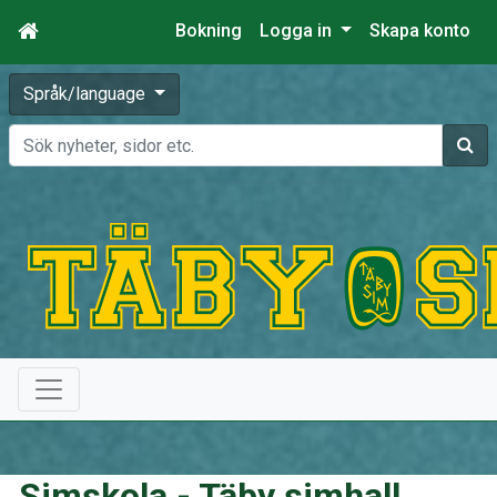
Bokning
Logga in
Skapa konto
Språk/language
Sök
Simskola - Täby simhall