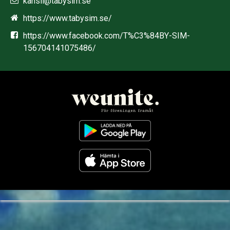
kansli@tabysim.se
https://www.tabysim.se/
https://www.facebook.com/T%C3%84BY-SIM-
156704141075486/