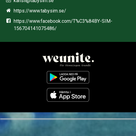
kansli@tabysim.se
https://www.tabysim.se/
https://www.facebook.com/T%C3%84BY-SIM-
156704141075486/