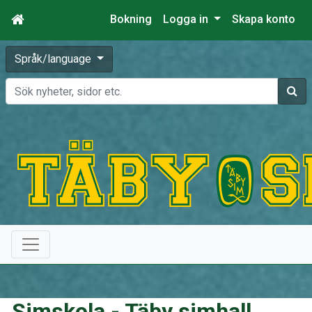
Bokning
Logga in
Skapa konto
Språk/language
Sök
Simskola - Täby simhall