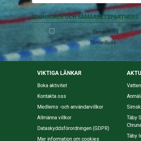
SPONSORER OCH SAMARBETSPARTNERS
EkmanBuss
VIKTIGA LÄNKAR
AKTU
Boka aktivitet
Vatte
Kontakta oss
Anmäl
Medlems -och användarvillkor
Simsko
Allmänna villkor
Täby S
Chruna
Dataskyddsförordningen (GDPR)
Täby I
Mer information om cookies