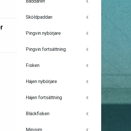
Baddaren
Sköldpaddan
r
Pingvin nybörjare
Pingvin fortsättning
Fisken
Hajen nybörjare
Hajen fortsättning
Bläckfisken
Minisim