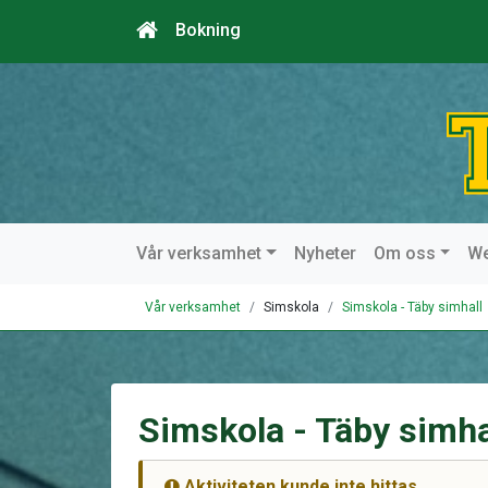
Bokning
Vår verksamhet
Nyheter
Om oss
W
Vår verksamhet
Simskola
Simskola - Täby simhall
Simskola - Täby simha
Aktiviteten kunde inte hittas