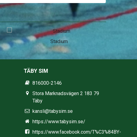
Stadium
TÄBY SIM
816000-2146
Stora Marknadsvägen 2 183 79
Täby
kansli@tabysim.se
https://www.tabysim.se/
https://www.facebook.com/T%C3%84BY-