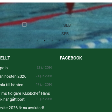
SEB
ELLT
FACEBOOK
npolo
22 jul 2026
an hösten 2026
24 jun 2026
la till hösten
17 jun 2026
ims tidigare Klubbchef Hans
k har gått bort
10 jun 2026
nvite 2026 är nu avslutad!