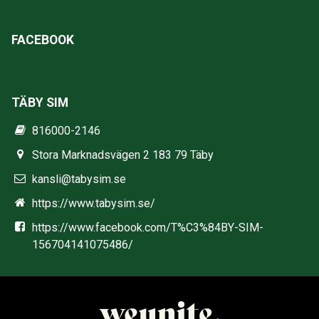
FACEBOOK
TÄBY SIM
816000-2146
Stora Marknadsvägen 2 183 79 Täby
kansli@tabysim.se
https://www.tabysim.se/
https://www.facebook.com/T%C3%84BY-SIM-
156704141075486/