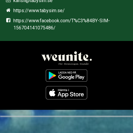
kansli@tabysim.se
https://www.tabysim.se/
https://www.facebook.com/T%C3%84BY-SIM-
156704141075486/