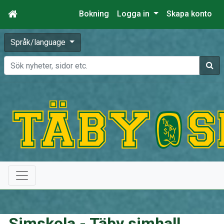
Bokning
Logga in
Skapa konto
Språk/language
Sök
Simskola - Täby simhall