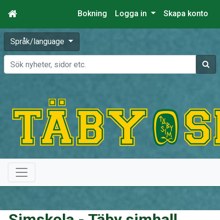
Bokning
Logga in
Skapa konto
Språk/language
Sök
Simskola - Täby simhall