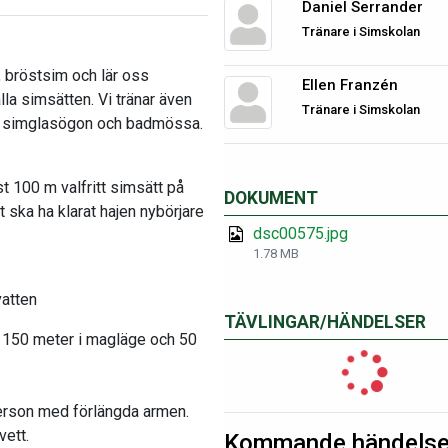
Daniel Serrander
Tränare i Simskolan
, bröstsim och lär oss
Ellen Franzén
alla simsätten. Vi tränar även
Tränare i Simskolan
na simglasögon och badmössa.
t 100 m valfritt simsätt på
DOKUMENT
 ska ha klarat hajen nybörjare
dsc00575.jpg
1.78 MB
vatten
TÄVLINGAR/HÄNDELSER
t, 150 meter i magläge och 50
person med förlängda armen.
vett.
Kommande händelse