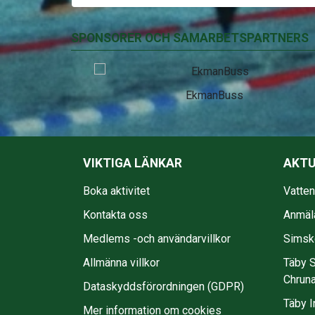
SPONSORER OCH SAMARBETSPARTNERS
EkmanBuss
VIKTIGA LÄNKAR
AKTU
Boka aktivitet
Vatte
Kontakta oss
Anmäl
Medlems -och användarvillkor
Simsko
Allmänna villkor
Täby S
Chruna
Dataskyddsförordningen (GDPR)
Täby I
Mer information om cookies