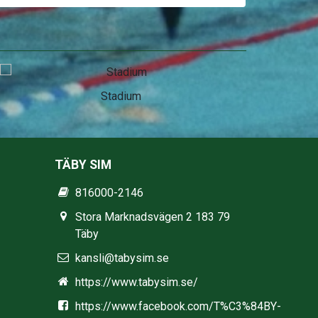
Stadium
TÄBY SIM
816000-2146
Stora Marknadsvägen 2 183 79
Täby
kansli@tabysim.se
https://www.tabysim.se/
https://www.facebook.com/T%C3%84BY-