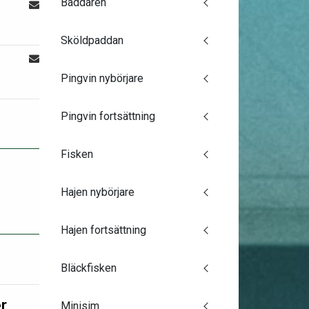
Baddaren
Sköldpaddan
Pingvin nybörjare
Pingvin fortsättning
Fisken
Hajen nybörjare
Hajen fortsättning
Bläckfisken
r
Minisim