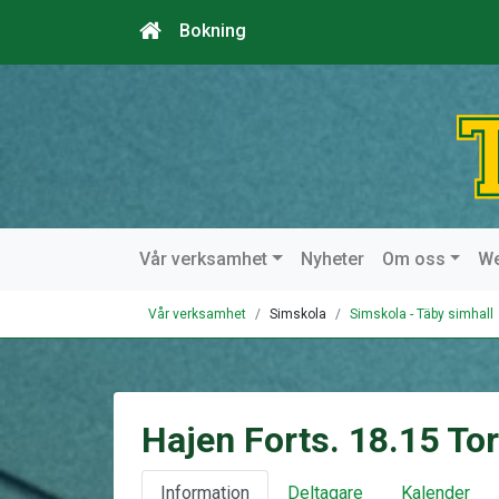
Bokning
Vår verksamhet
Nyheter
Om oss
W
Vår verksamhet
Simskola
Simskola - Täby simhall
Hajen Forts. 18.15 To
Information
Deltagare
Kalender