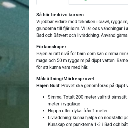
Så här bedrivs kursen
Vi jobbar vidare med tekniken i crawl, ryggsim
grunderna till fjärilsim. Vi lär oss vändningar i 
Bad och Båtvett och livräddning. Använd gär
Förkunskaper
Hajen är rätt nivå för barn som kan simma mins
mage och 50 m ryggsim på djupt vatten. Barnet
för att kunna vara med här.
Målsättning/Märkesprovet
Hajen Guld
: Provet ska genomföras på djupt 
Simma: Totalt 200 meter valfritt simsät
meter i ryggläge
Hoppa eller dyka: från 1 meter
Livräddning: kunna hjälpa en nödställd 
Kunskap om punkterna 1-3 i Bad och båt