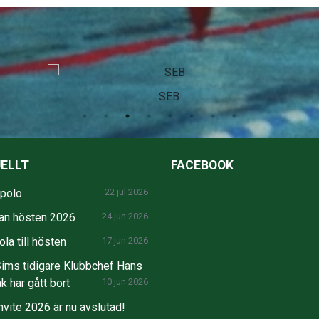
SEB
ELLT
FACEBOOK
npolo
22 jul 2026
an hösten 2026
24 jun 2026
la till hösten
17 jun 2026
ims tidigare Klubbchef Hans
k har gått bort
10 jun 2026
nvite 2026 är nu avslutad!