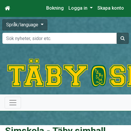
Bokning
Logga in
Skapa konto
Språk/language
Sök
Simskola - Täby simhall