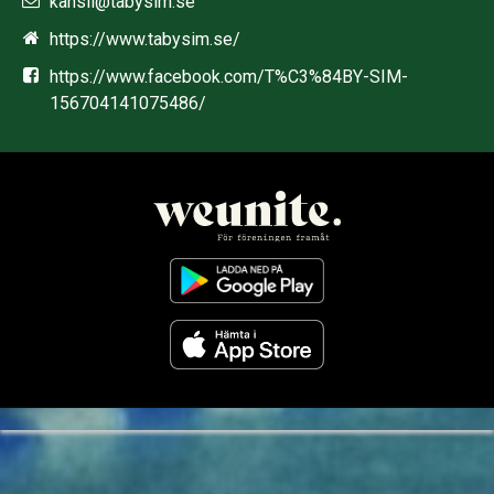
kansli@tabysim.se
https://www.tabysim.se/
https://www.facebook.com/T%C3%84BY-SIM-
156704141075486/