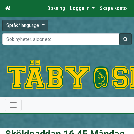
Bokning
Logga in
Skapa konto
Språk/language
Sök
Sköldpaddan 16.45 Måndag