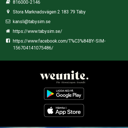
816000-2146
Stora Marknadsvägen 2 183 79 Täby
kansli@tabysim.se
https://www.tabysim.se/
https://www.facebook.com/T%C3%84BY-SIM-
156704141075486/