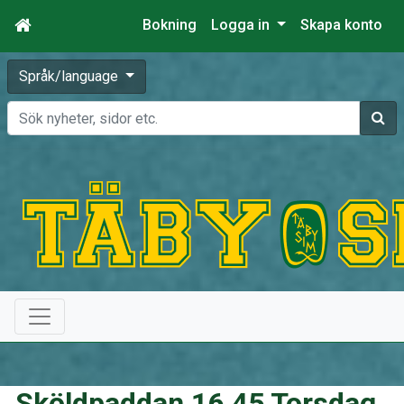
Bokning
Logga in
Skapa konto
Språk/language
Sök
Sköldpaddan 16.45 Torsdag