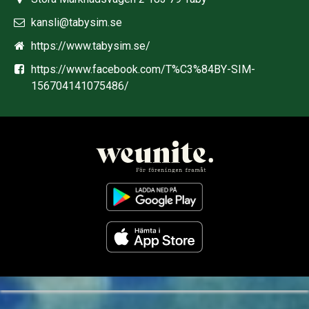
kansli@tabysim.se
https://www.tabysim.se/
https://www.facebook.com/T%C3%84BY-SIM-
156704141075486/