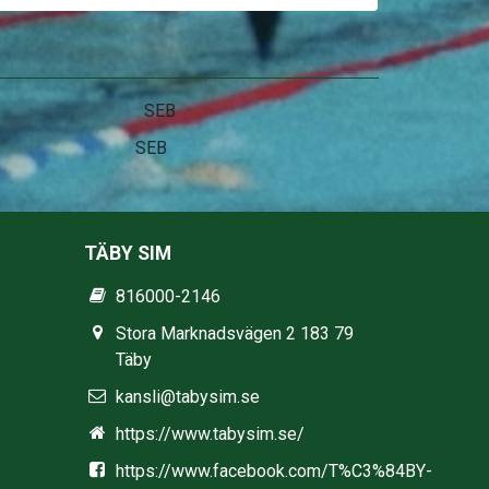
Stadium
TÄBY SIM
816000-2146
Stora Marknadsvägen 2 183 79
Täby
kansli@tabysim.se
https://www.tabysim.se/
https://www.facebook.com/T%C3%84BY-