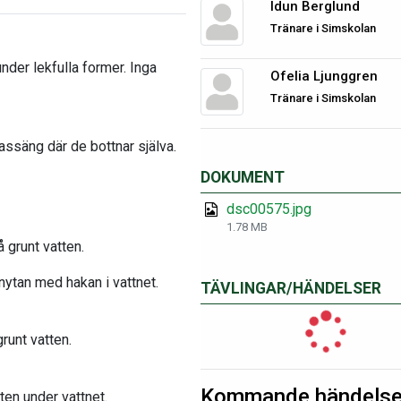
Idun Berglund
Tränare i Simskolan
under lekfulla former. Inga
Ofelia Ljunggren
Tränare i Simskolan
assäng där de bottnar själva.
DOKUMENT
dsc00575.jpg
1.78 MB
 grunt vatten.
enytan med hakan i vattnet.
TÄVLINGAR/HÄNDELSER
runt vatten.
Kommande händelse
ften under vattnet.