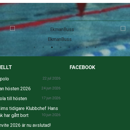
SEB
ELLT
FACEBOOK
npolo
22 jul 2026
an hösten 2026
24 jun 2026
la till hösten
17 jun 2026
ims tidigare Klubbchef Hans
k har gått bort
10 jun 2026
nvite 2026 är nu avslutad!