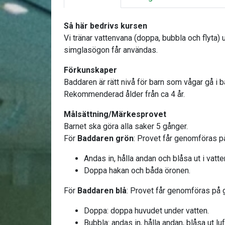
Så här bedrivs kursen
Vi tränar vattenvana (doppa, bubbla och flyta) 
simglasögon får användas.
Förkunskaper
Baddaren är rätt nivå för barn som vågar gå i b
Rekommenderad ålder från ca 4 år.
Målsättning/Märkesprovet
Barnet ska göra alla saker 5 gånger.
För
Baddaren grön
: Provet får genomföras på
Andas in, hålla andan och blåsa ut i vatt
Doppa hakan och båda öronen.
För
Baddaren blå
: Provet får genomföras på g
Doppa: doppa huvudet under vatten.
Bubbla: andas in, hålla andan, blåsa ut lu