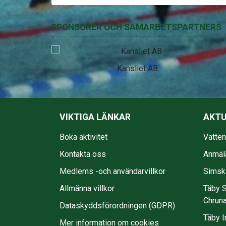
SPONSORER OCH SAMARBETSPARTNERS
EkmanBuss
VIKTIGA LÄNKAR
AKTU
Boka aktivitet
Vatte
Kontakta oss
Anmäl
Medlems -och användarvillkor
Simsko
Allmänna villkor
Täby S
Chruna
Dataskyddsförordningen (GDPR)
Täby I
Mer information om cookies