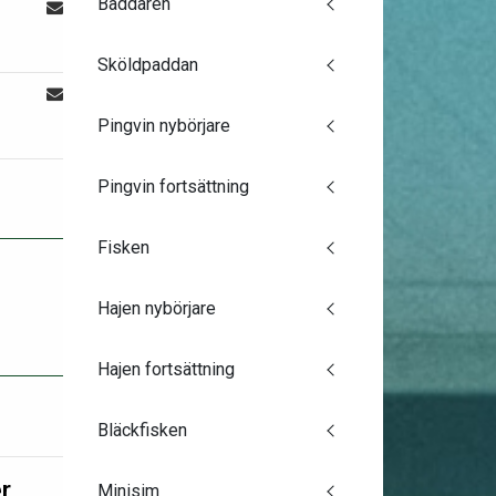
Baddaren
Sköldpaddan
Pingvin nybörjare
Pingvin fortsättning
Fisken
Hajen nybörjare
Hajen fortsättning
Bläckfisken
r
Minisim