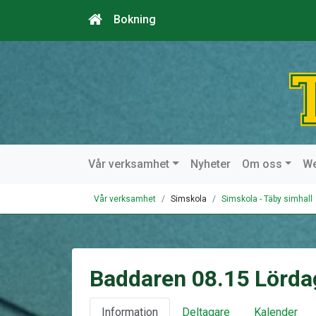
Bokning
Vår verksamhet
Nyheter
Om oss
W
Vår verksamhet
Simskola
Simskola - Täby simhall
Baddaren 08.15 Lörda
Information
Deltagare
Kalender